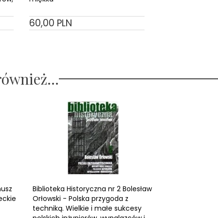
60,
00
PLN
52,
50
PLN
również...
nusz
Biblioteka Historyczna nr 2 Bolesław
eckie
Orłowski - Polska przygoda z
techniką. Wielkie i małe sukcesy
polskich inżynierów, wynalazców i