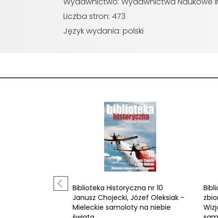
Wydawnictwo: Wydawnictwa Naukowe Ins
Liczba stron: 473
Język wydania: polski
Biblioteka Historyczna nr 10
Bibl
Janusz Chojecki, Józef Oleksiak -
zbio
Mieleckie samoloty na niebie
Wizj
świata
sam