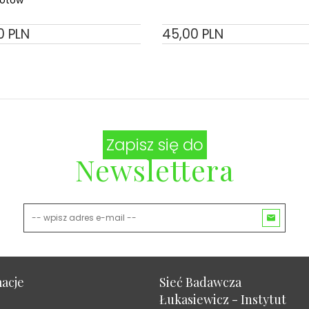
0
PLN
45,
00
PLN
Zapisz się do
Newslettera
acje
Sieć Badawcza
Łukasiewicz - Instytut