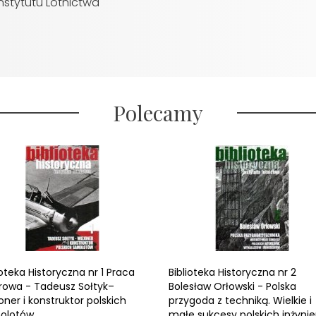
tytutu Lotnictwa
Polecamy
ioteka Historyczna nr 1 Praca
Biblioteka Historyczna nr 2
rowa - Tadeusz Sołtyk–
Bolesław Orłowski - Polska
oner i konstruktor polskich
przygoda z techniką. Wielkie i
olotów
małe sukcesy polskich inżynie