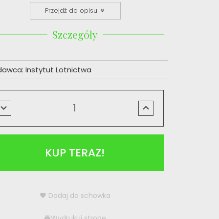
Przejdź do opisu
Szczegóły
dawca:
Instytut Lotnictwa
KUP TERAZ!
Dodaj do schowka
Wydrukuj stronę