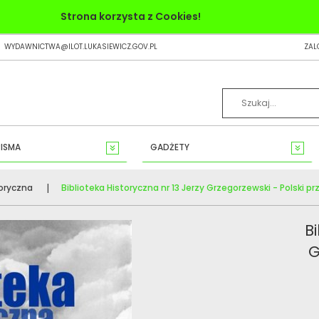
Strona korzysta z Cookies!
WYDAWNICTWA@ILOT.LUKASIEWICZ.GOV.PL
ZAL
ISMA
GADŻETY
toryczna
Biblioteka Historyczna nr 13 Jerzy Grzegorzewski - Polski p
B
G