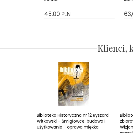
45,
00
PLN
63,
Klienci, 
Biblioteka Historyczna nr 12 Ryszard
Biblio
Witkowski – Śmigłowce: budowa i
zbioro
użytkowanie - oprawa miękka
Wizjon
samol