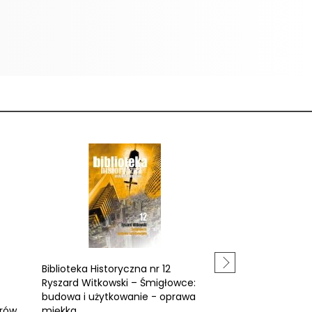
Biblioteka Historyczna nr 12
Biblioteka Histor
Ryszard Witkowski – Śmigłowce:
Walentynowicz - 
budowa i użytkowanie - oprawa
silników cieplnyc
rów,
miękka