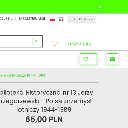
x
CURRENCY_H
OGUJ SIĘ
ZAREJESTRUJ MNIE
POLSKI ZŁOTY
0
KOSZYK
rzemysł lotniczy 1944-1989
iblioteka Historyczna nr 13 Jerzy
rzegorzewski - Polski przemysł
lotniczy 1944-1989
65,
00
PLN