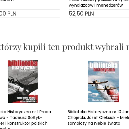
wynalazców i menedżerów
00
PLN
52,
50
PLN
którzy kupili ten produkt wybrali 
teka Historyczna nr 1 Praca
Biblioteka Historyczna nr 10 Ja
wa - Tadeusz Sołtyk–
Chojecki, Józef Oleksiak - Miel
er i konstruktor polskich
samoloty na niebie świata
otów