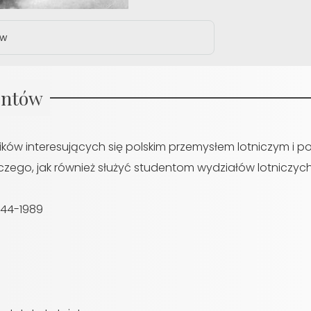
ów
entów
ików interesujących się polskim przemysłem lotniczym i p
ego, jak również służyć studentom wydziałów lotniczych
1944-1989