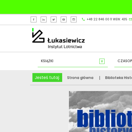
+48 22 846 00 11 WEW. 435
KSIĄŻKI
CZASOP
Jesteś tutaj:
Strona główna
Biblioteka His