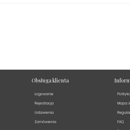
Obsługa klienta
Inform
Logowanie
Polityk
Rejestracja
Mapa s
Ustawienia
Regula
Zamówienia
FAQ