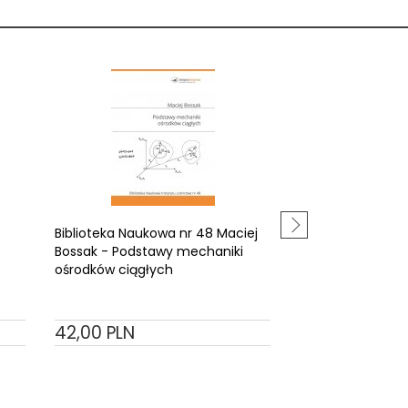
Biblioteka Naukowa nr 48 Maciej
Biblioteka Nauko
Bossak - Podstawy mechaniki
Jeż - Dynamika s
ośrodków ciągłych
42,
00
PLN
31,
50
PLN