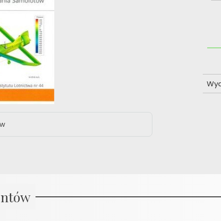
Wy
ów
entów