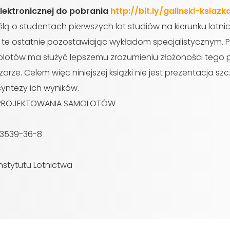
elektronicznej do pobrania
http://bit.ly/galinski-ksiazk
lą o studentach pierwszych lat studiów na kierunku lotni
te ostatnie pozostawiając wykładom specjalistycznym. P
amolotów ma służyć lepszemu zrozumieniu złożoności tego
rze. Celem więc niniejszej książki nie jest prezentacja 
syntezy ich wyników.
IA PROJEKTOWANIA SAMOLOTÓW
63539-36-8
tytutu Lotnictwa