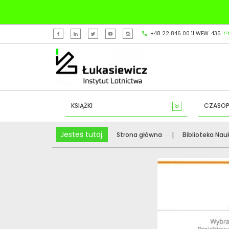
+48 22 846 00 11 WEW. 435
KSIĄŻKI
CZASOP
Jesteś tutaj:
Strona główna
Biblioteka Na