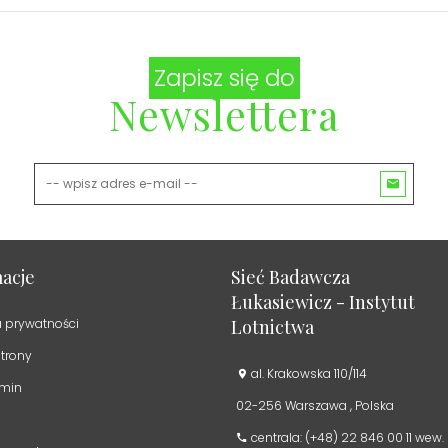
Zapisz się do
Newslettera
acje
Sieć Badawcza
Łukasiewicz - Instytut
a prywatności
Lotnictwa
trony
al. Krakowska 110/114
min
02-256
Warszawa
,
Polska
centrala: (+48) 22 846 00 11 wew.