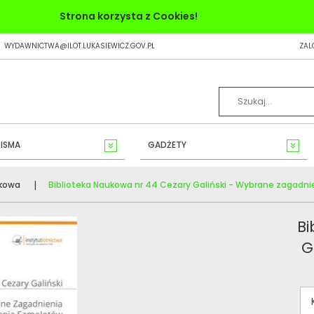
Strona korzysta z Cookies!
WYDAWNICTWA@ILOT.LUKASIEWICZ.GOV.PL
ZAL
ISMA
GADŻETY
ukowa
Biblioteka Naukowa nr 44 Cezary Galiński - Wybrane zagadn
Bi
G