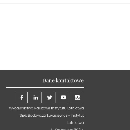
Dane kontaktowe
Wydawnictwa Naukowe Instytutu Lotnictwa
Sieć Badawcza Łukasiewicz - Instytut
Lotnictwa
Al. Krakowska 110/114