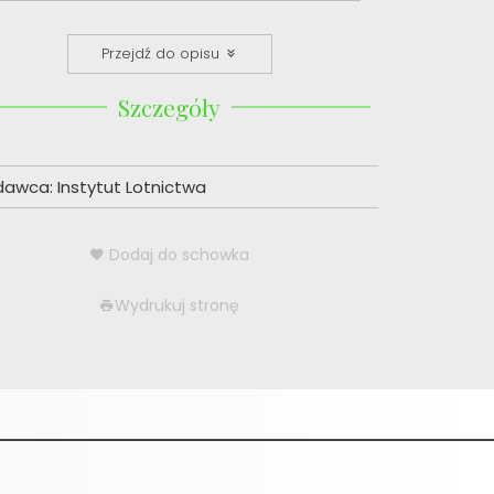
Przejdź do opisu
Szczegóły
dawca:
Instytut Lotnictwa
Dodaj do schowka
Wydrukuj stronę