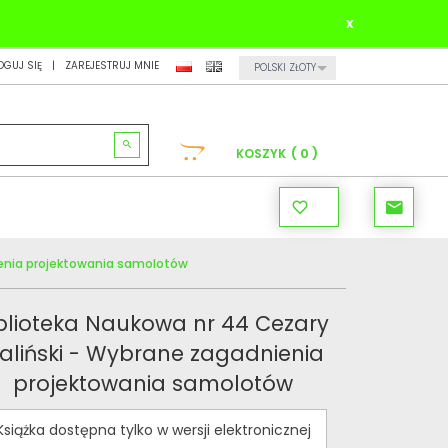
x
CURRENCY_H
OGUJ SIĘ
ZAREJESTRUJ MNIE
POLSKI ZŁOTY
0
KOSZYK
ienia projektowania samolotów
blioteka Naukowa nr 44 Cezary
aliński - Wybrane zagadnienia
projektowania samolotów
Książka dostępna tylko w wersji elektronicznej